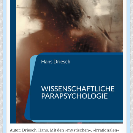
Autor: Driesch, Hans. Mit den »mystischen«, »irrationalen«