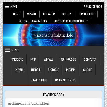
Skip
MENU
7. AUGUST 2026
to
HOME
WISSEN
LITERATUR
KULTUR
TOPPBOOK.DE
content
AUTOR U. HERAUSGEBER
IMPRESSUM U. DATENSCHUTZ
wissenschaftaktuell.de
MENU
STARTSEITE
NASA
WELTALL
TECHNOLOGIE
COMPUTER
PHYSIK
ENERGIE
BIOLOGIE
MEDIZIN
CHEMIE
PSYCHOLOGIE
DATEN ALLGEMEIN
FEATURES BOOK
Archimedes in Alexandrien