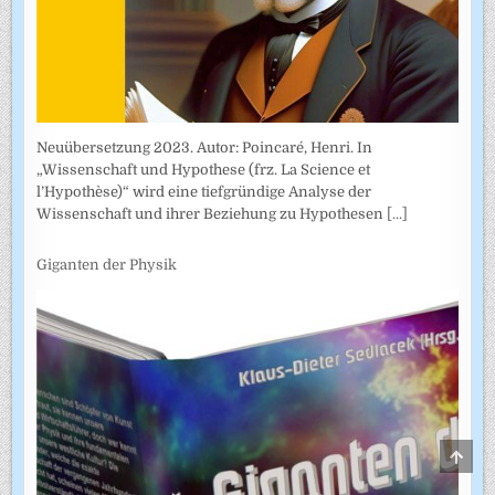
Neuübersetzung 2023. Autor: Poincaré, Henri. In
„Wissenschaft und Hypothese (frz. La Science et
l’Hypothèse)“ wird eine tiefgründige Analyse der
Wissenschaft und ihrer Beziehung zu Hypothesen
[...]
Giganten der Physik
SCRO
TO
TOP