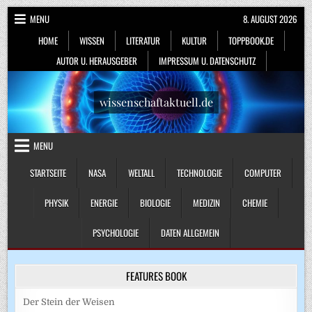
Skip
MENU
8. AUGUST 2026
to
HOME
WISSEN
LITERATUR
KULTUR
TOPPBOOK.DE
content
AUTOR U. HERAUSGEBER
IMPRESSUM U. DATENSCHUTZ
wissenschaftaktuell.de
MENU
STARTSEITE
NASA
WELTALL
TECHNOLOGIE
COMPUTER
PHYSIK
ENERGIE
BIOLOGIE
MEDIZIN
CHEMIE
PSYCHOLOGIE
DATEN ALLGEMEIN
FEATURES BOOK
Der Stein der Weisen