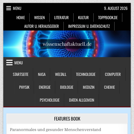
Skip
MENU
9. AUGUST 2026
to
HOME
WISSEN
LITERATUR
KULTUR
TOPPBOOK.DE
content
AUTOR U. HERAUSGEBER
IMPRESSUM U. DATENSCHUTZ
wissenschaftaktuell.de
MENU
STARTSEITE
NASA
WELTALL
TECHNOLOGIE
COMPUTER
PHYSIK
ENERGIE
BIOLOGIE
MEDIZIN
CHEMIE
PSYCHOLOGIE
DATEN ALLGEMEIN
FEATURES BOOK
Paranormales und gesunder Menschenverstand