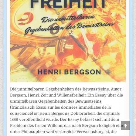
Die unmittelbaren Gegebenheiten des Bewusstseins. Autor:
Bergson, Henri. Zeit und Willensfreiheit: Ein Essay über die
unmittelbaren Gegebenheiten des Bewusstseins
(französisch: Essai sur les données immédiates de la
conscience) ist Henri Bergsons Doktorarbeit, die erstmals
1889 veröffentlicht wurde. Der Essay befasst sich mit dem
SCRO
Problem des freien Willens, das nach Bergson lediglich eine
TO
unter Philosophen weit verbreitete Verwechslung ist, die
TOP