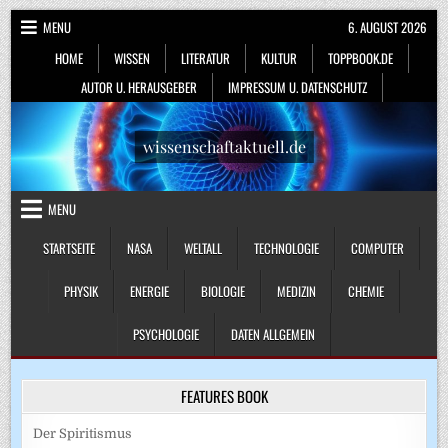
Skip
MENU
6. AUGUST 2026
to
HOME
WISSEN
LITERATUR
KULTUR
TOPPBOOK.DE
content
AUTOR U. HERAUSGEBER
IMPRESSUM U. DATENSCHUTZ
wissenschaftaktuell.de
MENU
STARTSEITE
NASA
WELTALL
TECHNOLOGIE
COMPUTER
PHYSIK
ENERGIE
BIOLOGIE
MEDIZIN
CHEMIE
PSYCHOLOGIE
DATEN ALLGEMEIN
FEATURES BOOK
Der Spiritismus