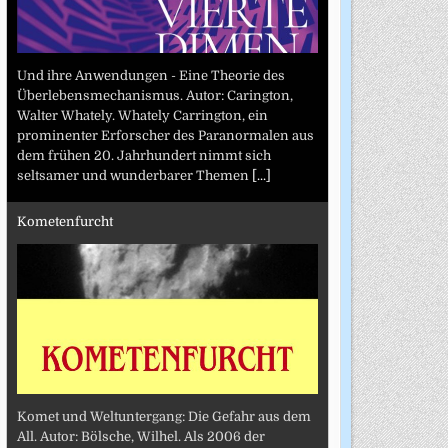
Und ihre Anwendungen - Eine Theorie des
Überlebensmechanismus. Autor: Carington,
Walter Whately. Whately Carrington, ein
prominenter Erforscher des Paranormalen aus
dem frühen 20. Jahrhundert nimmt sich
seltsamer und wunderbarer Themen
[...]
Kometenfurcht
Komet und Weltuntergang: Die Gefahr aus dem
All. Autor: Bölsche, Wilhel. Als 2006 der