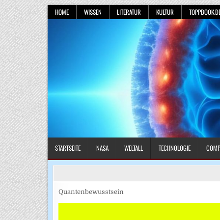
Skip
HOME
WISSEN
LITERATUR
KULTUR
TOPPBOOK.D
to
content
STARTSEITE
NASA
WELTALL
TECHNOLOGIE
COMP
Quantenbewusstsein