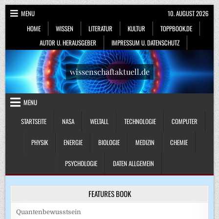
Skip
MENU
10. AUGUST 2026
to
HOME
WISSEN
LITERATUR
KULTUR
TOPPBOOK.DE
content
AUTOR U. HERAUSGEBER
IMPRESSUM U. DATENSCHUTZ
wissenschaftaktuell.de
MENU
STARTSEITE
NASA
WELTALL
TECHNOLOGIE
COMPUTER
PHYSIK
ENERGIE
BIOLOGIE
MEDIZIN
CHEMIE
PSYCHOLOGIE
DATEN ALLGEMEIN
FEATURES BOOK
Quantenbewusstsein