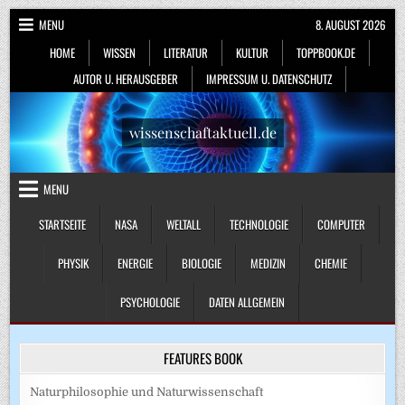
Skip
MENU
8. AUGUST 2026
to
HOME
WISSEN
LITERATUR
KULTUR
TOPPBOOK.DE
content
AUTOR U. HERAUSGEBER
IMPRESSUM U. DATENSCHUTZ
wissenschaftaktuell.de
MENU
STARTSEITE
NASA
WELTALL
TECHNOLOGIE
COMPUTER
PHYSIK
ENERGIE
BIOLOGIE
MEDIZIN
CHEMIE
PSYCHOLOGIE
DATEN ALLGEMEIN
FEATURES BOOK
Naturphilosophie und Naturwissenschaft