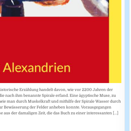
historische Erzählung handelt davon, wie vor 2200 Jahren der
e nach ihm benannte Spirale erfand. Eine ägyptische Muse, zu
e, wie man durch Muskelkraft und mithilfe der Spirale Wasser durch
zur Bewässerung der Felder anheben konnte. Vorausgegangen
 aus der damaligen Zeit, die das Buch zu einer interessanten
[...]