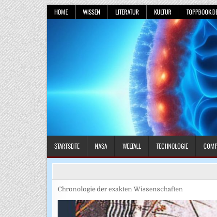
Skip
HOME
WISSEN
LITERATUR
KULTUR
TOPPBOOK.D
to
content
STARTSEITE
NASA
WELTALL
TECHNOLOGIE
COMP
Chronologie der exakten Wissenschaften