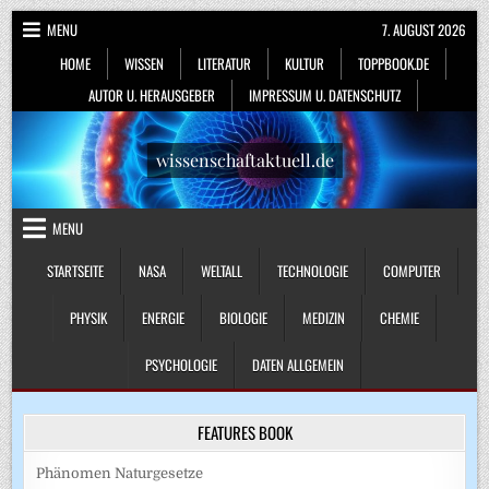
Skip
MENU
7. AUGUST 2026
to
HOME
WISSEN
LITERATUR
KULTUR
TOPPBOOK.DE
content
AUTOR U. HERAUSGEBER
IMPRESSUM U. DATENSCHUTZ
wissenschaftaktuell.de
MENU
STARTSEITE
NASA
WELTALL
TECHNOLOGIE
COMPUTER
PHYSIK
ENERGIE
BIOLOGIE
MEDIZIN
CHEMIE
PSYCHOLOGIE
DATEN ALLGEMEIN
FEATURES BOOK
Phänomen Naturgesetze