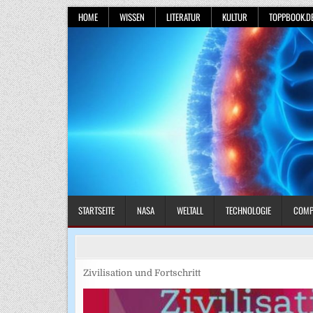
Skip
HOME
WISSEN
LITERATUR
KULTUR
TOPPBOOK.D
to
content
STARTSEITE
NASA
WELTALL
TECHNOLOGIE
COMP
Zivilisation und Fortschritt