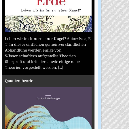
Leben wir im Innern einer Kugel? Autor: Ives, F.
T. In dieser einfachen gemeinverständlichen
Abhandlung werden einige von
Wissenschaftlern aufgestellte Theorien
überprüft und kritisiert sowie einige neue
Theorien vorgestellt werden,
[...]
Quantentheorie