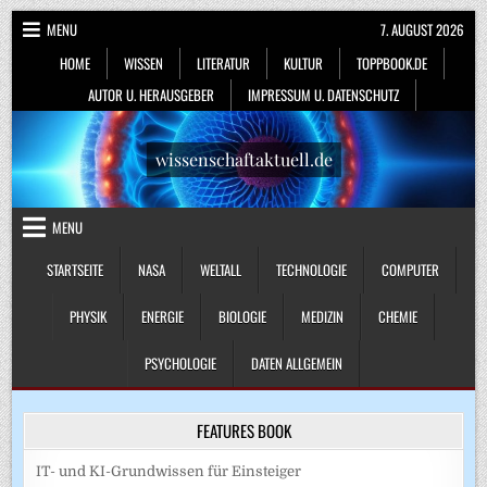
Skip
MENU
7. AUGUST 2026
to
HOME
WISSEN
LITERATUR
KULTUR
TOPPBOOK.DE
content
AUTOR U. HERAUSGEBER
IMPRESSUM U. DATENSCHUTZ
wissenschaftaktuell.de
MENU
STARTSEITE
NASA
WELTALL
TECHNOLOGIE
COMPUTER
PHYSIK
ENERGIE
BIOLOGIE
MEDIZIN
CHEMIE
PSYCHOLOGIE
DATEN ALLGEMEIN
FEATURES BOOK
IT- und KI-Grundwissen für Einsteiger