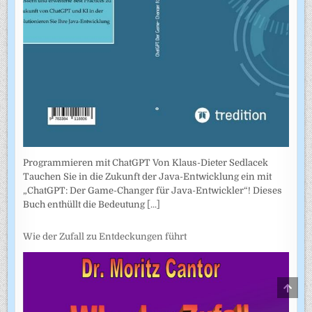
Programmieren mit ChatGPT Von Klaus-Dieter Sedlacek
Tauchen Sie in die Zukunft der Java-Entwicklung ein mit
„ChatGPT: Der Game-Changer für Java-Entwickler“! Dieses
Buch enthüllt die Bedeutung
[...]
Wie der Zufall zu Entdeckungen führt
SCRO
TO
TOP