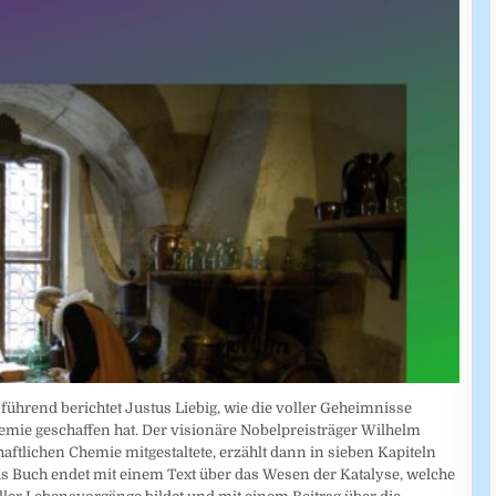
führend berichtet Justus Liebig, wie die voller Geheimnisse
mie geschaffen hat. Der visionäre Nobelpreisträger Wilhelm
tlichen Chemie mitgestaltete, erzählt dann in sieben Kapiteln
s Buch endet mit einem Text über das Wesen der Katalyse, welche