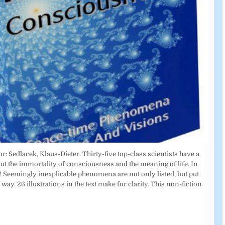
Sedlacek, Klaus-Dieter. Thirty-five top-class scientists have a
ut the immortality of consciousness and the meaning of life. In
ife! Seemingly inexplicable phenomena are not only listed, but put
ay. 26 illustrations in the text make for clarity. This non-fiction