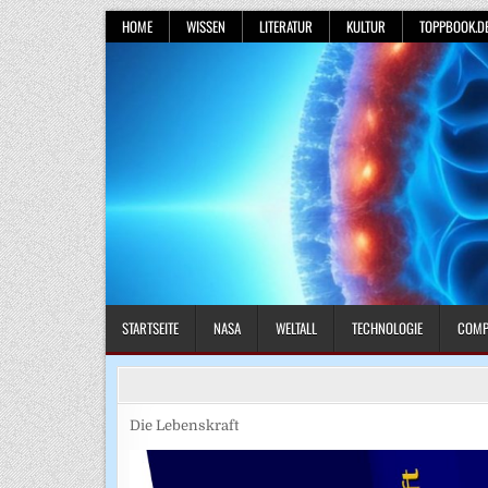
Skip
HOME
WISSEN
LITERATUR
KULTUR
TOPPBOOK.D
to
content
STARTSEITE
NASA
WELTALL
TECHNOLOGIE
COMP
Die Lebenskraft