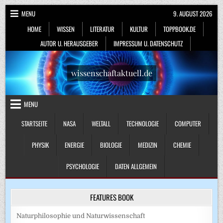
Skip
MENU
9. AUGUST 2026
to
HOME
WISSEN
LITERATUR
KULTUR
TOPPBOOK.DE
content
AUTOR U. HERAUSGEBER
IMPRESSUM U. DATENSCHUTZ
wissenschaftaktuell.de
MENU
STARTSEITE
NASA
WELTALL
TECHNOLOGIE
COMPUTER
PHYSIK
ENERGIE
BIOLOGIE
MEDIZIN
CHEMIE
PSYCHOLOGIE
DATEN ALLGEMEIN
FEATURES BOOK
Naturphilosophie und Naturwissenschaft