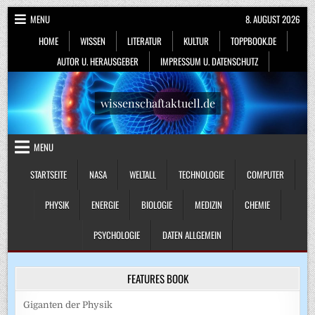
Skip
MENU
8. AUGUST 2026
to
HOME
WISSEN
LITERATUR
KULTUR
TOPPBOOK.DE
content
AUTOR U. HERAUSGEBER
IMPRESSUM U. DATENSCHUTZ
wissenschaftaktuell.de
MENU
STARTSEITE
NASA
WELTALL
TECHNOLOGIE
COMPUTER
PHYSIK
ENERGIE
BIOLOGIE
MEDIZIN
CHEMIE
PSYCHOLOGIE
DATEN ALLGEMEIN
FEATURES BOOK
Giganten der Physik