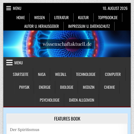
Skip
MENU
10. AUGUST 2026
to
HOME
WISSEN
LITERATUR
KULTUR
TOPPBOOK.DE
content
AUTOR U. HERAUSGEBER
IMPRESSUM U. DATENSCHUTZ
wissenschaftaktuell.de
MENU
STARTSEITE
NASA
WELTALL
TECHNOLOGIE
COMPUTER
PHYSIK
ENERGIE
BIOLOGIE
MEDIZIN
CHEMIE
PSYCHOLOGIE
DATEN ALLGEMEIN
FEATURES BOOK
Der Spiritismus