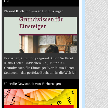
[...]
IT- und KI-Grundwissen für Einsteiger
Praxisnah, kurz und prägnant. Autor: Sedlacek,
Klaus-Dieter. Entdecken Sie „IT- und KI-
Grundwissen für Einsteiger“ von Klaus-Dieter
Sedlacek – das perfekte Buch, um in die Welt
[...]
Über die Gewissheit von Vorhersagen