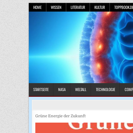
Skip
HOME
WISSEN
LITERATUR
KULTUR
TOPPBOOK.D
to
content
STARTSEITE
NASA
WELTALL
TECHNOLOGIE
COMP
Grüne Energie der Zukunft