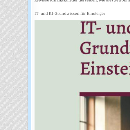
gewisse Anfangsglieder derselben, wie dies gewöhn
IT- und KI-Grundwissen für Einsteiger