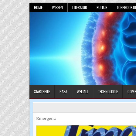
Skip
HOME
WISSEN
LITERATUR
KULTUR
TOPPBOOK.D
to
content
STARTSEITE
NASA
WELTALL
TECHNOLOGIE
COMP
Emergenz