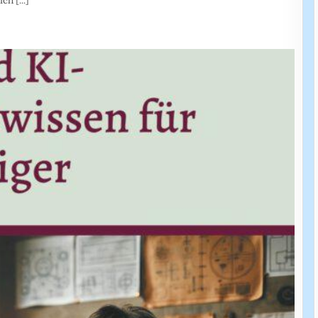
lich
[...]