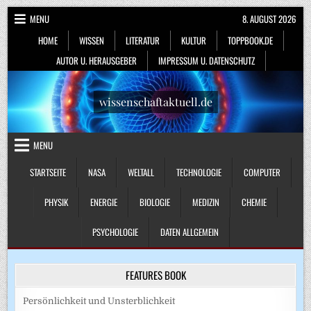
Skip
MENU
8. AUGUST 2026
to
HOME
WISSEN
LITERATUR
KULTUR
TOPPBOOK.DE
content
AUTOR U. HERAUSGEBER
IMPRESSUM U. DATENSCHUTZ
wissenschaftaktuell.de
MENU
STARTSEITE
NASA
WELTALL
TECHNOLOGIE
COMPUTER
PHYSIK
ENERGIE
BIOLOGIE
MEDIZIN
CHEMIE
PSYCHOLOGIE
DATEN ALLGEMEIN
FEATURES BOOK
Persönlichkeit und Unsterblichkeit