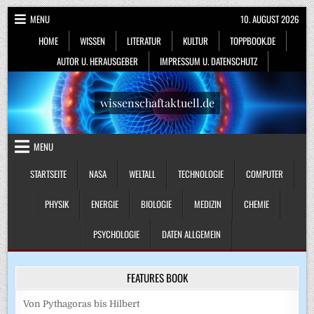
Skip
MENU
10. AUGUST 2026
to
HOME
WISSEN
LITERATUR
KULTUR
TOPPBOOK.DE
content
AUTOR U. HERAUSGEBER
IMPRESSUM U. DATENSCHUTZ
wissenschaftaktuell.de
MENU
STARTSEITE
NASA
WELTALL
TECHNOLOGIE
COMPUTER
PHYSIK
ENERGIE
BIOLOGIE
MEDIZIN
CHEMIE
PSYCHOLOGIE
DATEN ALLGEMEIN
FEATURES BOOK
Von Pythagoras bis Hilbert