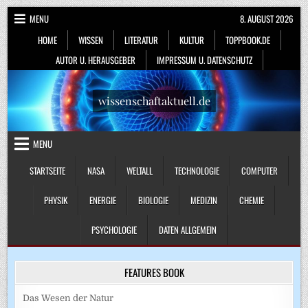
Skip
MENU
8. AUGUST 2026
to
HOME
WISSEN
LITERATUR
KULTUR
TOPPBOOK.DE
content
AUTOR U. HERAUSGEBER
IMPRESSUM U. DATENSCHUTZ
wissenschaftaktuell.de
MENU
STARTSEITE
NASA
WELTALL
TECHNOLOGIE
COMPUTER
PHYSIK
ENERGIE
BIOLOGIE
MEDIZIN
CHEMIE
PSYCHOLOGIE
DATEN ALLGEMEIN
FEATURES BOOK
Das Wesen der Natur