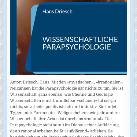
Autor: Driesch, Hans. Mit den »mystischen«, »irrationalen«
Neigungen hat die Parapsychologie gar nichts zu tun. Sie ist
Wissenschaft, ganz ebenso, wie Chemie und Geologie
Wissenschaften sind. Unmittelbar »schauen« tut sie gar
nichts, sie arbeitet positivistisch und induktiv. Sie findet
Typen oder Formen des Weltgeschehens wie jede andere
Wissenschaft; ihre Arbeit ist durchaus »rational«. Die
Parapsychologie steht somit im Dienst echter Aufklärung,
denn rational arbeiten heißt »aufklärend« arbeiten. Es