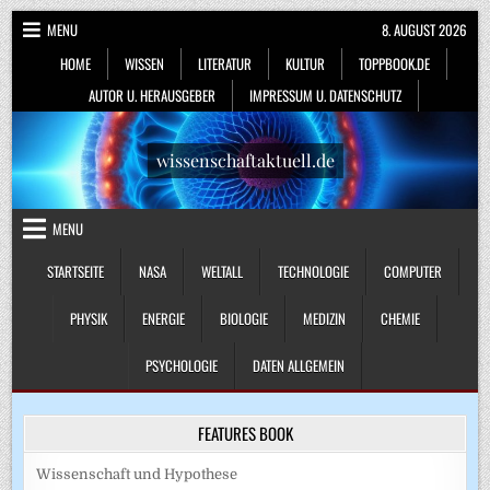
Skip
MENU
8. AUGUST 2026
to
HOME
WISSEN
LITERATUR
KULTUR
TOPPBOOK.DE
content
AUTOR U. HERAUSGEBER
IMPRESSUM U. DATENSCHUTZ
wissenschaftaktuell.de
MENU
STARTSEITE
NASA
WELTALL
TECHNOLOGIE
COMPUTER
PHYSIK
ENERGIE
BIOLOGIE
MEDIZIN
CHEMIE
PSYCHOLOGIE
DATEN ALLGEMEIN
FEATURES BOOK
Wissenschaft und Hypothese