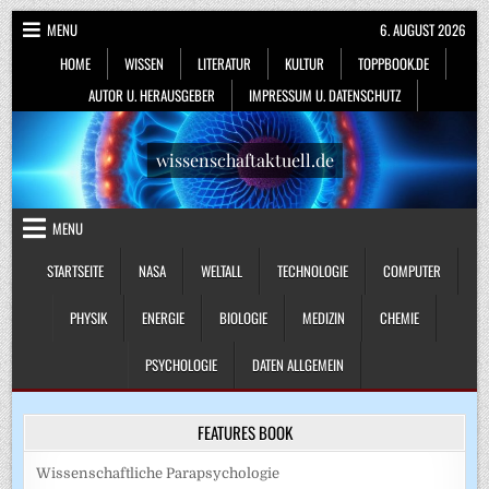
Skip
MENU
6. AUGUST 2026
to
HOME
WISSEN
LITERATUR
KULTUR
TOPPBOOK.DE
content
AUTOR U. HERAUSGEBER
IMPRESSUM U. DATENSCHUTZ
wissenschaftaktuell.de
MENU
STARTSEITE
NASA
WELTALL
TECHNOLOGIE
COMPUTER
PHYSIK
ENERGIE
BIOLOGIE
MEDIZIN
CHEMIE
PSYCHOLOGIE
DATEN ALLGEMEIN
FEATURES BOOK
Wissenschaftliche Parapsychologie