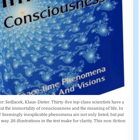
Sedlacek, Klaus-Dieter. Thirty-five top-class scientists have a
ut the immortality of consciousness and the meaning of life. In
ife! Seemingly inexplicable phenomena are not only listed, but put
ay. 26 illustrations in the text make for clarity. This non-fiction