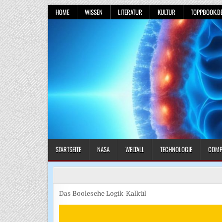
Skip
HOME
WISSEN
LITERATUR
KULTUR
TOPPBOOK.D
to
content
STARTSEITE
NASA
WELTALL
TECHNOLOGIE
COMP
Das Boolesche Logik-Kalkül