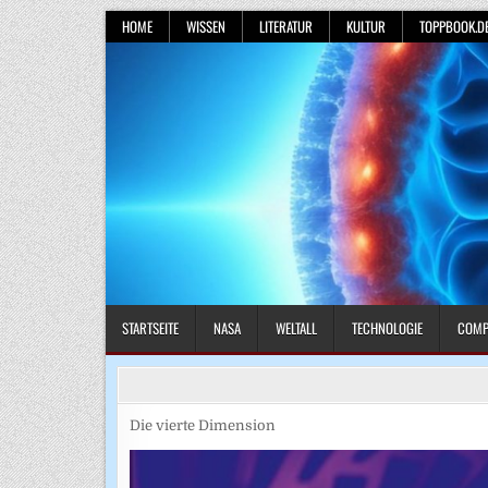
Skip
HOME
WISSEN
LITERATUR
KULTUR
TOPPBOOK.D
to
content
STARTSEITE
NASA
WELTALL
TECHNOLOGIE
COMP
Die vierte Dimension