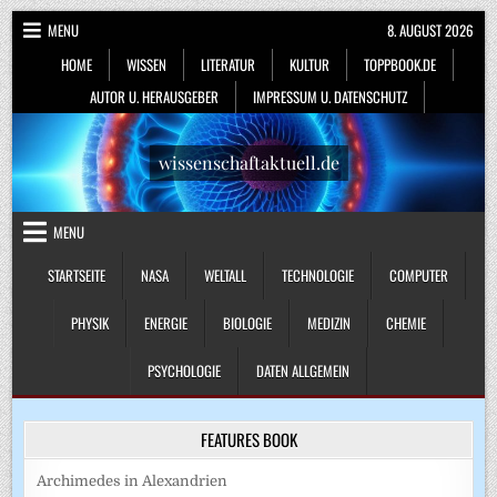
Skip
MENU
8. AUGUST 2026
to
HOME
WISSEN
LITERATUR
KULTUR
TOPPBOOK.DE
content
AUTOR U. HERAUSGEBER
IMPRESSUM U. DATENSCHUTZ
wissenschaftaktuell.de
MENU
STARTSEITE
NASA
WELTALL
TECHNOLOGIE
COMPUTER
PHYSIK
ENERGIE
BIOLOGIE
MEDIZIN
CHEMIE
PSYCHOLOGIE
DATEN ALLGEMEIN
FEATURES BOOK
Archimedes in Alexandrien