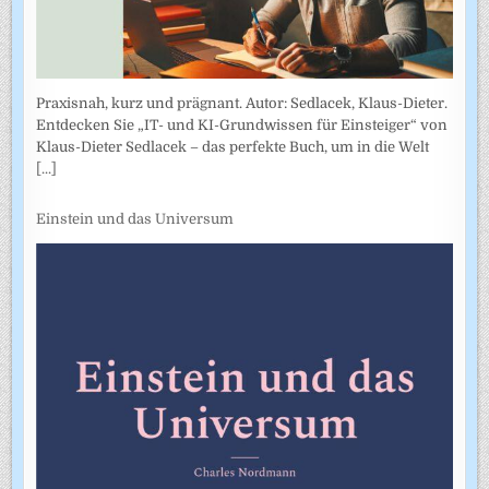
Praxisnah, kurz und prägnant. Autor: Sedlacek, Klaus-Dieter.
Entdecken Sie „IT- und KI-Grundwissen für Einsteiger“ von
Klaus-Dieter Sedlacek – das perfekte Buch, um in die Welt
[...]
Einstein und das Universum