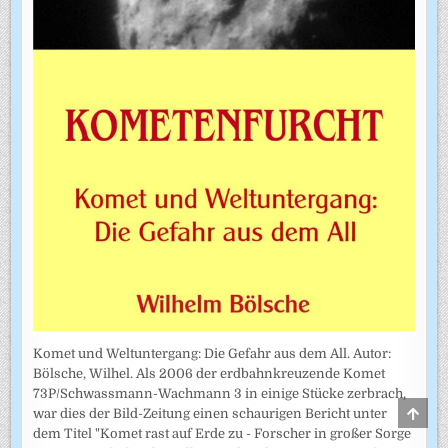
Komet und Weltuntergang: Die Gefahr aus dem All. Autor:
Bölsche, Wilhel. Als 2006 der erdbahnkreuzende Komet
73P/Schwassmann-Wachmann 3 in einige Stücke zerbrach,
SCRO
war dies der Bild-Zeitung einen schaurigen Bericht unter
TO
dem Titel "Komet rast auf Erde zu - Forscher in großer Sorge
TOP