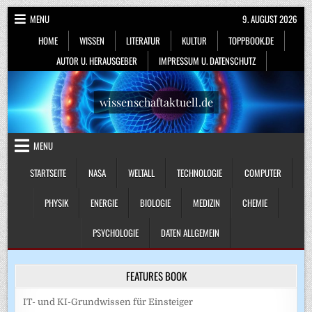
Skip
MENU
9. AUGUST 2026
to
HOME
WISSEN
LITERATUR
KULTUR
TOPPBOOK.DE
content
AUTOR U. HERAUSGEBER
IMPRESSUM U. DATENSCHUTZ
wissenschaftaktuell.de
MENU
STARTSEITE
NASA
WELTALL
TECHNOLOGIE
COMPUTER
PHYSIK
ENERGIE
BIOLOGIE
MEDIZIN
CHEMIE
PSYCHOLOGIE
DATEN ALLGEMEIN
FEATURES BOOK
IT- und KI-Grundwissen für Einsteiger