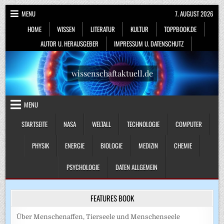
Skip
MENU
7. AUGUST 2026
to
HOME
WISSEN
LITERATUR
KULTUR
TOPPBOOK.DE
content
AUTOR U. HERAUSGEBER
IMPRESSUM U. DATENSCHUTZ
wissenschaftaktuell.de
MENU
STARTSEITE
NASA
WELTALL
TECHNOLOGIE
COMPUTER
PHYSIK
ENERGIE
BIOLOGIE
MEDIZIN
CHEMIE
PSYCHOLOGIE
DATEN ALLGEMEIN
FEATURES BOOK
Über Menschenaffen, Tierseele und Menschenseele