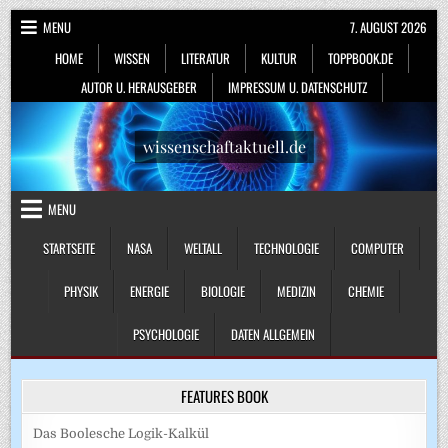
Skip
MENU
7. AUGUST 2026
to
HOME
WISSEN
LITERATUR
KULTUR
TOPPBOOK.DE
content
AUTOR U. HERAUSGEBER
IMPRESSUM U. DATENSCHUTZ
wissenschaftaktuell.de
MENU
STARTSEITE
NASA
WELTALL
TECHNOLOGIE
COMPUTER
PHYSIK
ENERGIE
BIOLOGIE
MEDIZIN
CHEMIE
PSYCHOLOGIE
DATEN ALLGEMEIN
FEATURES BOOK
Das Boolesche Logik-Kalkül