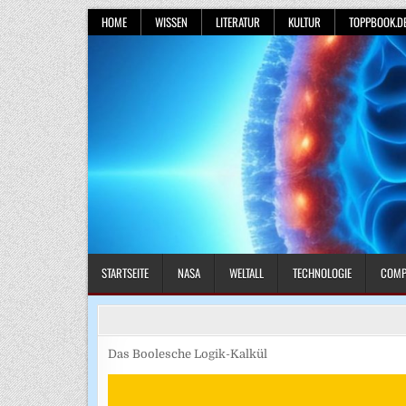
Skip
HOME
WISSEN
LITERATUR
KULTUR
TOPPBOOK.D
to
content
STARTSEITE
NASA
WELTALL
TECHNOLOGIE
COMP
Das Boolesche Logik-Kalkül