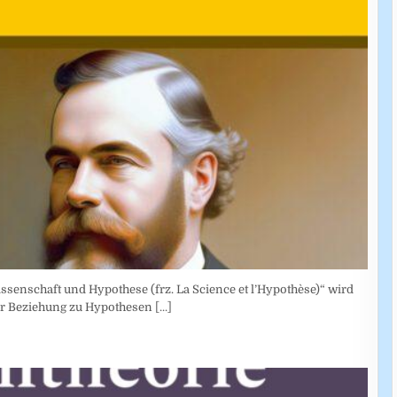
ssenschaft und Hypothese (frz. La Science et l’Hypothèse)“ wird
rer Beziehung zu Hypothesen
[...]