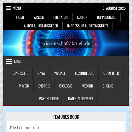
Skip
MENU
10. AUGUST 2026
to
HOME
WISSEN
LITERATUR
KULTUR
TOPPBOOK.DE
content
AUTOR U. HERAUSGEBER
IMPRESSUM U. DATENSCHUTZ
wissenschaftaktuell.de
MENU
STARTSEITE
NASA
WELTALL
TECHNOLOGIE
COMPUTER
PHYSIK
ENERGIE
BIOLOGIE
MEDIZIN
CHEMIE
PSYCHOLOGIE
DATEN ALLGEMEIN
FEATURES BOOK
Die Lebenskraft