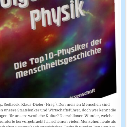
.: Sedlacek, Klaus-Dieter (Hrsg.). Den meisten Menschen sind
en unsere Staatslenker und Wirtschaftsführer, doch wer kennt die
gen für unsere westliche Kultur? Die zahllosen Wunder, welche
hunderte hervorgebracht hat, scheinen vielen Menschen heute als