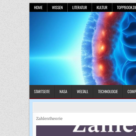
Skip
HOME
WISSEN
LITERATUR
KULTUR
TOPPBOOK.D
to
content
STARTSEITE
NASA
WELTALL
TECHNOLOGIE
COMP
Zahlentheorie