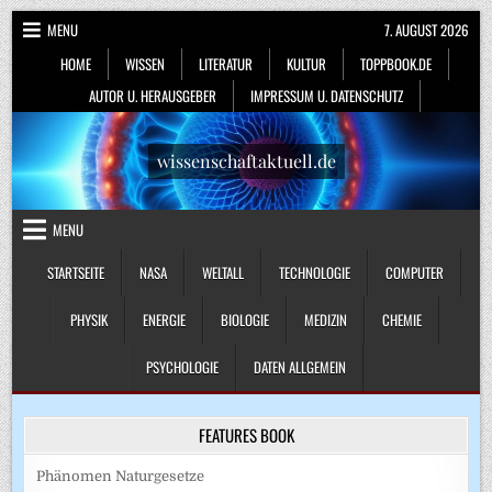
Skip
MENU
7. AUGUST 2026
to
HOME
WISSEN
LITERATUR
KULTUR
TOPPBOOK.DE
content
AUTOR U. HERAUSGEBER
IMPRESSUM U. DATENSCHUTZ
wissenschaftaktuell.de
MENU
STARTSEITE
NASA
WELTALL
TECHNOLOGIE
COMPUTER
PHYSIK
ENERGIE
BIOLOGIE
MEDIZIN
CHEMIE
PSYCHOLOGIE
DATEN ALLGEMEIN
FEATURES BOOK
Phänomen Naturgesetze