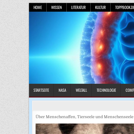
Skip
HOME
WISSEN
LITERATUR
KULTUR
TOPPBOOK.D
to
content
STARTSEITE
NASA
WELTALL
TECHNOLOGIE
COMP
Über Menschenaffen, Tierseele und Menschenseele