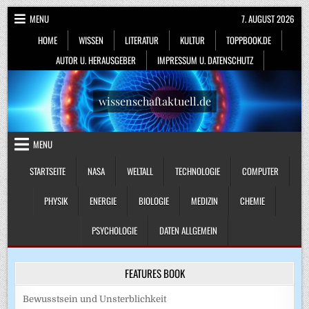
Skip
MENU
7. AUGUST 2026
to
HOME
WISSEN
LITERATUR
KULTUR
TOPPBOOK.DE
content
AUTOR U. HERAUSGEBER
IMPRESSUM U. DATENSCHUTZ
wissenschaftaktuell.de
MENU
STARTSEITE
NASA
WELTALL
TECHNOLOGIE
COMPUTER
PHYSIK
ENERGIE
BIOLOGIE
MEDIZIN
CHEMIE
PSYCHOLOGIE
DATEN ALLGEMEIN
FEATURES BOOK
Bewusstsein und Unsterblichkeit