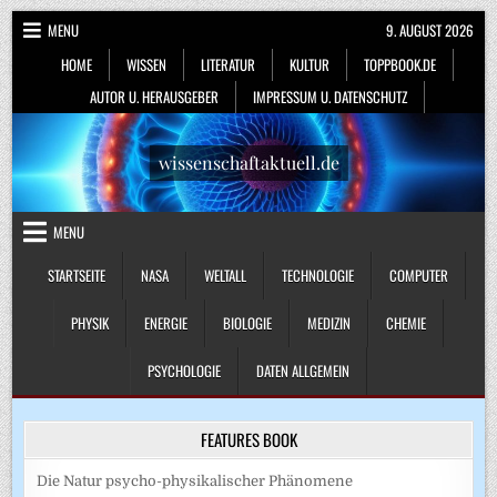
Skip
MENU
9. AUGUST 2026
to
HOME
WISSEN
LITERATUR
KULTUR
TOPPBOOK.DE
content
AUTOR U. HERAUSGEBER
IMPRESSUM U. DATENSCHUTZ
wissenschaftaktuell.de
MENU
STARTSEITE
NASA
WELTALL
TECHNOLOGIE
COMPUTER
PHYSIK
ENERGIE
BIOLOGIE
MEDIZIN
CHEMIE
PSYCHOLOGIE
DATEN ALLGEMEIN
FEATURES BOOK
Die Natur psycho-physikalischer Phänomene