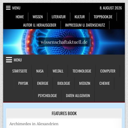
Skip
MENU
8. AUGUST 2026
to
HOME
WISSEN
LITERATUR
KULTUR
TOPPBOOK.DE
content
AUTOR U. HERAUSGEBER
IMPRESSUM U. DATENSCHUTZ
wissenschaftaktuell.de
MENU
STARTSEITE
NASA
WELTALL
TECHNOLOGIE
COMPUTER
PHYSIK
ENERGIE
BIOLOGIE
MEDIZIN
CHEMIE
PSYCHOLOGIE
DATEN ALLGEMEIN
FEATURES BOOK
Archimedes in Alexandrien