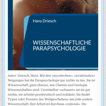
Autor: Driesch, Hans. Mit den »mystischen«, »irrationalen«
Neigungen hat die Parapsychologie gar nichts zu tun. Sie ist
Wissenschaft, ganz ebenso, wie Chemie und Geologie
Wissenschaften sind. Unmittelbar »schauen« tut sie gar
nichts, sie arbeitet positivistisch und induktiv. Sie findet
Typen oder Formen des Weltgeschehens wie jede andere
Wissenschaft; ihre Arbeit ist durchaus »rational«. Die