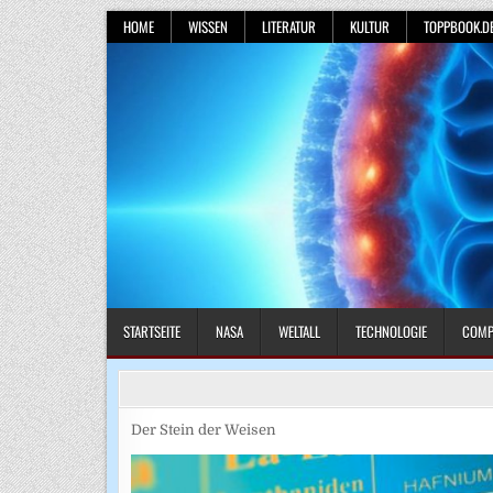
Skip
HOME
WISSEN
LITERATUR
KULTUR
TOPPBOOK.D
to
content
STARTSEITE
NASA
WELTALL
TECHNOLOGIE
COMP
Der Stein der Weisen