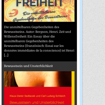
Die unmittelbaren Gegebenheiten des
Bewusstseins. Autor: Bergson, Henri. Zeit und
Willensfreiheit: Ein Essay über die
unmittelbaren Gegebenheiten des
Bewusstseins (französisch: Essai sur les
données immédiates de la conscience) ist Henri
[...]
Bewusstsein und Unsterblichkeit