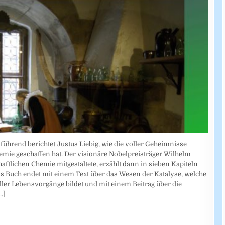
führend berichtet Justus Liebig, wie die voller Geheimnisse
mie geschaffen hat. Der visionäre Nobelpreisträger Wilhelm
tlichen Chemie mitgestaltete, erzählt dann in sieben Kapiteln
s Buch endet mit einem Text über das Wesen der Katalyse, welche
ller Lebensvorgänge bildet und mit einem Beitrag über die
..]