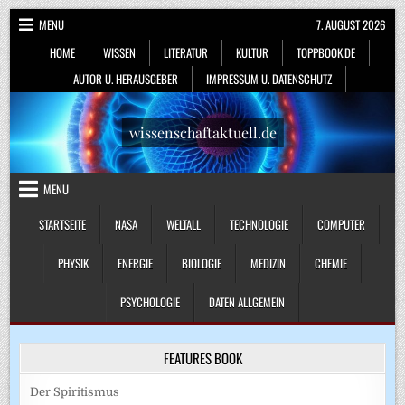
Skip
MENU
7. AUGUST 2026
to
HOME
WISSEN
LITERATUR
KULTUR
TOPPBOOK.DE
content
AUTOR U. HERAUSGEBER
IMPRESSUM U. DATENSCHUTZ
wissenschaftaktuell.de
MENU
STARTSEITE
NASA
WELTALL
TECHNOLOGIE
COMPUTER
PHYSIK
ENERGIE
BIOLOGIE
MEDIZIN
CHEMIE
PSYCHOLOGIE
DATEN ALLGEMEIN
FEATURES BOOK
Der Spiritismus