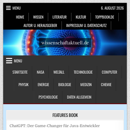
Skip
MENU
6. AUGUST 2026
to
HOME
WISSEN
LITERATUR
KULTUR
TOPPBOOK.DE
content
AUTOR U. HERAUSGEBER
IMPRESSUM U. DATENSCHUTZ
wissenschaftaktuell.de
MENU
STARTSEITE
NASA
WELTALL
TECHNOLOGIE
COMPUTER
PHYSIK
ENERGIE
BIOLOGIE
MEDIZIN
CHEMIE
PSYCHOLOGIE
DATEN ALLGEMEIN
FEATURES BOOK
ChatGPT: Der Game-Changer für Java-Entwickler