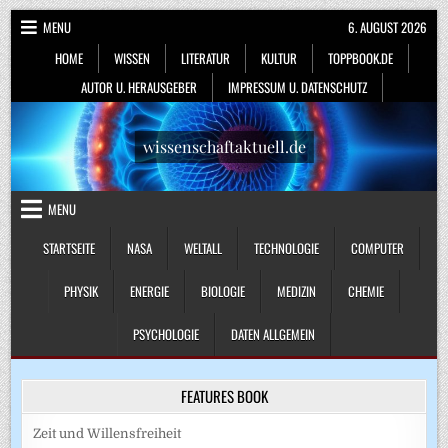
Skip
MENU
6. AUGUST 2026
to
HOME
WISSEN
LITERATUR
KULTUR
TOPPBOOK.DE
content
AUTOR U. HERAUSGEBER
IMPRESSUM U. DATENSCHUTZ
wissenschaftaktuell.de
MENU
STARTSEITE
NASA
WELTALL
TECHNOLOGIE
COMPUTER
PHYSIK
ENERGIE
BIOLOGIE
MEDIZIN
CHEMIE
PSYCHOLOGIE
DATEN ALLGEMEIN
FEATURES BOOK
Zeit und Willensfreiheit