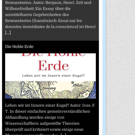
Bewusstseins. Autor: Bergson, Henri. Zeit und
Willensfreiheit: Ein Essay über die
unmittelbaren Gegebenheiten des
Bewusstseins (französisch: Essai sur les
données immédiates de la conscience) ist Henri
[...]
Die Hohle Erde
Leben wir im Innern einer Kugel? Autor: Ives, F.
T. In dieser einfachen gemeinverständlichen
Abhandlung werden einige von
Wissenschaftlern aufgestellte Theorien
überprüft und kritisiert sowie einige neue