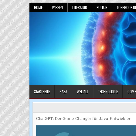
Skip
HOME
WISSEN
LITERATUR
KULTUR
TOPPBOOK.D
to
content
STARTSEITE
NASA
WELTALL
TECHNOLOGIE
COMP
ChatGPT: Der Game-Changer für Java-Entwickler