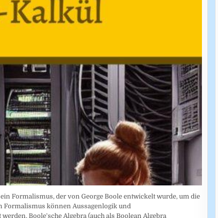
t ein Formalismus, der von George Boole entwickelt wurde, um die
esem Formalismus können Aussagenlogik und
 werden. Boole'sche Algebra (auch als Boolean Algebra