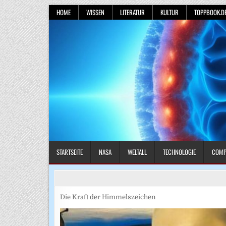
Skip
HOME
WISSEN
LITERATUR
KULTUR
TOPPBOOK.D
to
content
STARTSEITE
NASA
WELTALL
TECHNOLOGIE
COMP
Die Kraft der Himmelszeichen