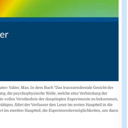
r: Valier, Max. In dem Buch "Das transzendentale Gesicht der
ung, die psychophysische Welle, welche eine Verbindung der
ein volles Verständnis der dargelegten Experimente zu bekommen,
tigen, führt der Verfasser den Leser im ersten Hauptteil in die
ärt im zweiten Hauptteil, die Experimentiermöglichkeiten, um dann