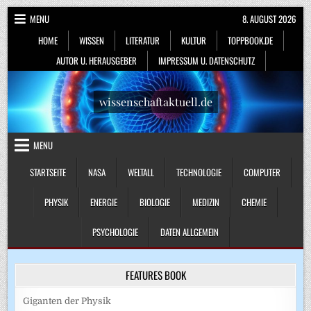
Skip
MENU
8. AUGUST 2026
to
HOME
WISSEN
LITERATUR
KULTUR
TOPPBOOK.DE
content
AUTOR U. HERAUSGEBER
IMPRESSUM U. DATENSCHUTZ
wissenschaftaktuell.de
MENU
STARTSEITE
NASA
WELTALL
TECHNOLOGIE
COMPUTER
PHYSIK
ENERGIE
BIOLOGIE
MEDIZIN
CHEMIE
PSYCHOLOGIE
DATEN ALLGEMEIN
FEATURES BOOK
Giganten der Physik