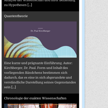
Analyse der Wissenschaft und ihrer Beziehung
zu Hypothesen
[...]
Quantentheorie
Eine kurze und prägnante Einführung. Autor:
Kirchberger, Dr. Paul. Form und Inhalt des
vorliegenden Bändchens bestimmen sich
dadurch, das es eine in sich abgerundete und
verständliche Darstellung seines Gegenstandes
sein
[...]
Chronologie der exakten Wissenschaften