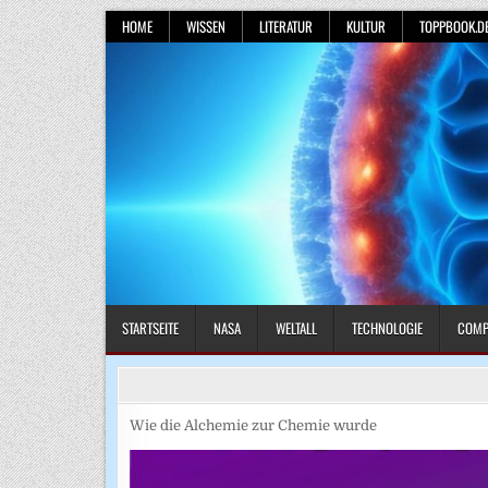
Skip
HOME
WISSEN
LITERATUR
KULTUR
TOPPBOOK.D
to
content
STARTSEITE
NASA
WELTALL
TECHNOLOGIE
COMP
Wie die Alchemie zur Chemie wurde