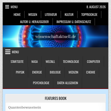
Skip
MENU
8. AUGUST 2026
to
HOME
WISSEN
LITERATUR
KULTUR
TOPPBOOK.DE
content
AUTOR U. HERAUSGEBER
IMPRESSUM U. DATENSCHUTZ
wissenschaftaktuell.de
MENU
STARTSEITE
NASA
WELTALL
TECHNOLOGIE
COMPUTER
PHYSIK
ENERGIE
BIOLOGIE
MEDIZIN
CHEMIE
PSYCHOLOGIE
DATEN ALLGEMEIN
FEATURES BOOK
Quantenbewusstsein