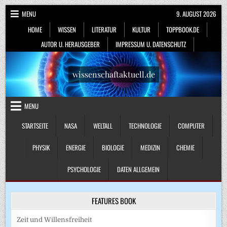
Skip
MENU
9. AUGUST 2026
to
HOME
WISSEN
LITERATUR
KULTUR
TOPPBOOK.DE
content
AUTOR U. HERAUSGEBER
IMPRESSUM U. DATENSCHUTZ
wissenschaftaktuell.de
MENU
STARTSEITE
NASA
WELTALL
TECHNOLOGIE
COMPUTER
PHYSIK
ENERGIE
BIOLOGIE
MEDIZIN
CHEMIE
PSYCHOLOGIE
DATEN ALLGEMEIN
FEATURES BOOK
Zeit und Willensfreiheit