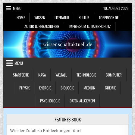
Skip
MENU
10. AUGUST 2026
to
HOME
WISSEN
LITERATUR
KULTUR
TOPPBOOK.DE
content
AUTOR U. HERAUSGEBER
IMPRESSUM U. DATENSCHUTZ
wissenschaftaktuell.de
MENU
STARTSEITE
NASA
WELTALL
TECHNOLOGIE
COMPUTER
PHYSIK
ENERGIE
BIOLOGIE
MEDIZIN
CHEMIE
PSYCHOLOGIE
DATEN ALLGEMEIN
FEATURES BOOK
Wie der Zufall zu Entdeckungen führt