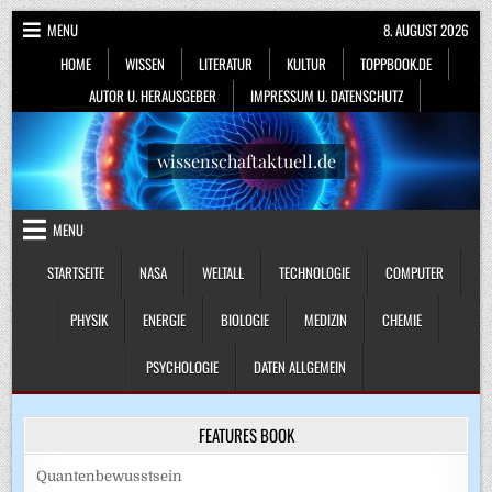
Skip
MENU
8. AUGUST 2026
to
HOME
WISSEN
LITERATUR
KULTUR
TOPPBOOK.DE
content
AUTOR U. HERAUSGEBER
IMPRESSUM U. DATENSCHUTZ
wissenschaftaktuell.de
MENU
STARTSEITE
NASA
WELTALL
TECHNOLOGIE
COMPUTER
PHYSIK
ENERGIE
BIOLOGIE
MEDIZIN
CHEMIE
PSYCHOLOGIE
DATEN ALLGEMEIN
FEATURES BOOK
Quantenbewusstsein