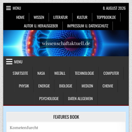
Skip
MENU
8. AUGUST 2026
to
HOME
WISSEN
LITERATUR
KULTUR
TOPPBOOK.DE
content
AUTOR U. HERAUSGEBER
IMPRESSUM U. DATENSCHUTZ
wissenschaftaktuell.de
MENU
STARTSEITE
NASA
WELTALL
TECHNOLOGIE
COMPUTER
PHYSIK
ENERGIE
BIOLOGIE
MEDIZIN
CHEMIE
PSYCHOLOGIE
DATEN ALLGEMEIN
FEATURES BOOK
Kometenfurcht