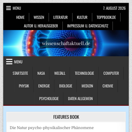
Skip
MENU
7. AUGUST 2026
to
HOME
WISSEN
LITERATUR
KULTUR
TOPPBOOK.DE
content
AUTOR U. HERAUSGEBER
IMPRESSUM U. DATENSCHUTZ
wissenschaftaktuell.de
MENU
STARTSEITE
NASA
WELTALL
TECHNOLOGIE
COMPUTER
PHYSIK
ENERGIE
BIOLOGIE
MEDIZIN
CHEMIE
PSYCHOLOGIE
DATEN ALLGEMEIN
FEATURES BOOK
Die Natur psycho-physikalischer Phänomene